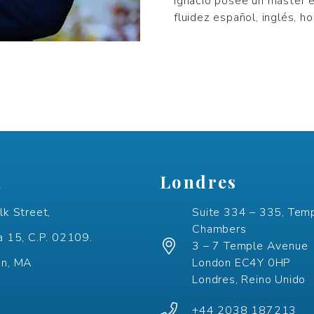
Ignacio posee un máster e
fluidez español, inglés, ho
n
Londres
lk Street,
Suite 334 – 335, Tem
Chambers
a 15, C.P. 02109.
3 – 7 Temple Avenue
on, MA
London EC4Y 0HP
Londres, Reino Unido
+44 2038 187213