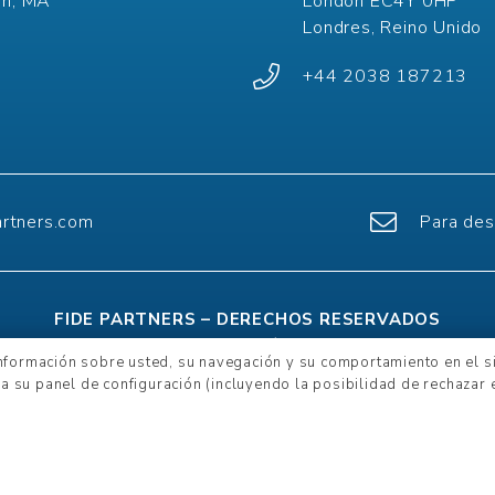
on, MA
London EC4Y 0HP
Londres, Reino Unido
+44 2038 187213
artners.com
Para des
FIDE PARTNERS – DERECHOS RESERVADOS
ítica de Cookies y Privacidad –
Términos y Condiciones –
G
información sobre usted, su navegación y su comportamiento en el sit
 –
Diversity, Equity and Inclusion policy + Modern Slavery 
a su panel de configuración (incluyendo la posibilidad de rechazar e