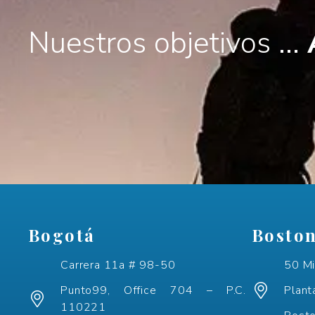
Nuestros objetivos ...
Bogotá
Bosto
Carrera 11a # 98-50
50 Mi
Punto99, Office 704 – P.C.
Plant
110221