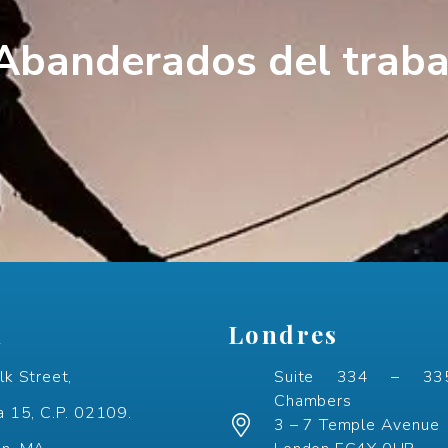
Aband
n
Londres
lk Street,
Suite 334 – 335
Chambers
a 15, C.P. 02109.
3 – 7 Temple Avenue