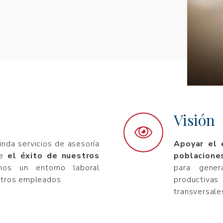
Visión
inda servicios de asesoría
Apoyar el e
se
el éxito de nuestros
poblacione
os un entorno laboral
para gener
estros empleados
productivas
transversale