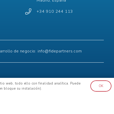
Madrid, España
+34 910 244 113
arrollo de negocio:
info@fidepartners.com
DPR
io web, todo ello con finalidad analítica. Puede
Statement –
Environmental policy
OK
n bloque su instalación).