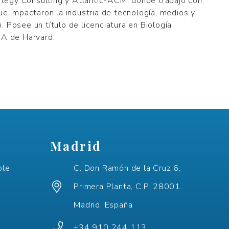
egy Consulting y Atlantic-ACM, donde trabajó con
ue impactaron la industria de tecnología, medios y
 Posee un título de licenciatura en Biología
BA de Harvard.
Madrid
ple
C. Don Ramón de la Cruz 6,
Primera Planta, C.P. 28001.
Madrid, España
+34 910 244 113