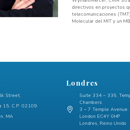
Wyman/Mercer, CMA Strat
directivos en proyectos q
telecomunicaciones (TMT).
Molecular del MIT y un M
n
Londres
lk Street,
Suite 334 – 335, Tem
Chambers
a 15, C.P. 02109.
3 – 7 Temple Avenue
on, MA
London EC4Y 0HP
Londres, Reino Unido