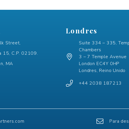
n
Londres
lk Street,
Suite 334 – 335, Tem
Chambers
a 15, C.P. 02109.
3 – 7 Temple Avenue
on, MA
London EC4Y 0HP
Londres, Reino Unido
+44 2038 187213
artners.com
Para des