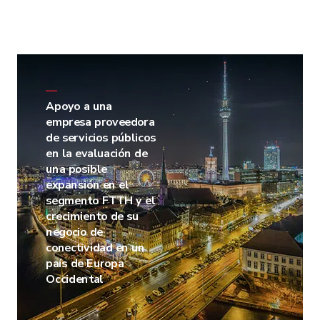
—
Apoyo a una
empresa proveedora
de servicios públicos
en la evaluación de
una posible
expansión en el
segmento FTTH y el
crecimiento de su
negocio de
conectividad en un
país de Europa
Occidental