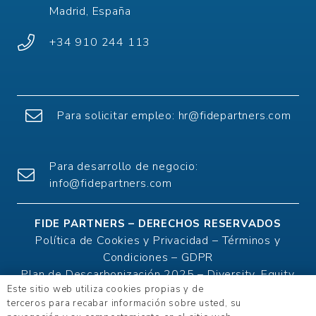
Madrid, España
+34 910 244 113
Para solicitar empleo:
hr@fidepartners.com
Para desarrollo de negocio:
info@fidepartners.com
FIDE PARTNERS – DERECHOS RESERVADOS
Política de Cookies y Privacidad –
Términos y
Condiciones –
GDPR
Plan de Descarbonización 2025 –
Diversity, Equity
Este sitio web utiliza cookies propias y de
and Inclusion policy + Modern Slavery Statement –
terceros para recabar información sobre usted, su
Environmental policy