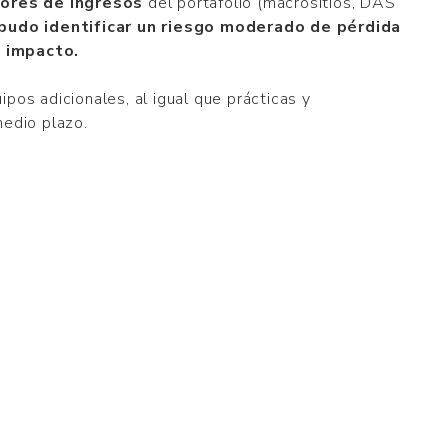
dores de ingresos
del portafolio (macrositios, DAS
pudo identificar un riesgo moderado de pérdida
u impacto.
pos adicionales, al igual que prácticas y
medio plazo.