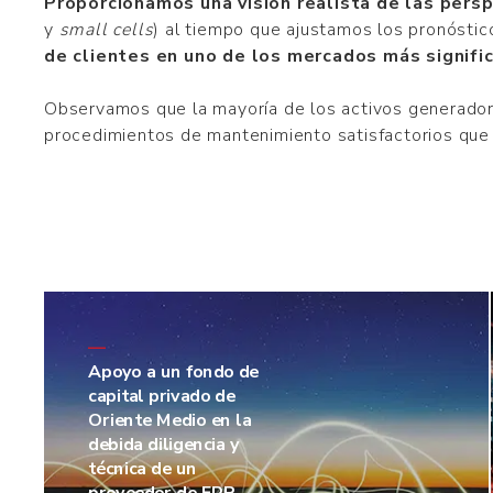
Proporcionamos una visión realista de las pers
y
small cells
) al tiempo que ajustamos los pronóstic
de clientes en uno de los mercados más signific
Observamos que la mayoría de los activos generadores
procedimientos de mantenimiento satisfactorios que r
—
Apoyo a un fondo de
capital privado de
Oriente Medio en la
debida diligencia y
técnica de un