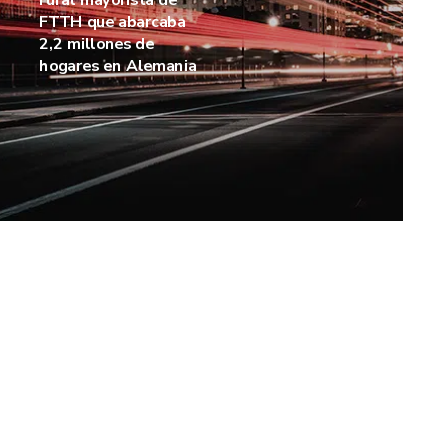
rural mayorista de
FTTH que abarcaba
2,2 millones de
hogares en Alemania