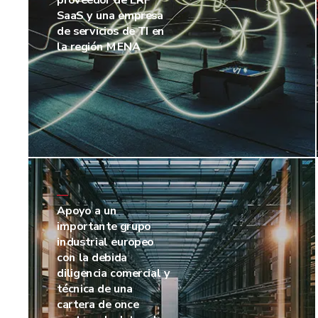
proveedor de ERP
SaaS y una empresa
de servicios de TI en
la región MENA
—
Apoyo a un
importante grupo
industrial europeo
con la debida
diligencia comercial y
técnica de una
cartera de once