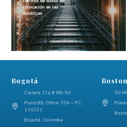
centros de datos de
colocación en las
Américas
Bogotá
Bosto
Carrera 11a # 98-50
50 Mi
Punto99, Office 704 – P.C.
Plant
110221
Bost
Bogotá, Colombia