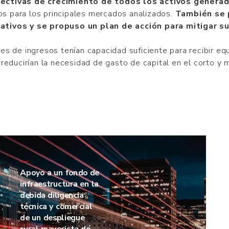
pectivas de crecimiento de todos los activos genera
os para los principales mercados analizados.
También se 
ativos y se propuso un plan de acción para mitigar s
 de ingresos tenían capacidad suficiente para recibir equi
educirían la necesidad de gasto de capital en el corto y 
—
Apoyo a un fondo de
infraestructura en la
debida diligencia
técnica y comercial
de un despliegue