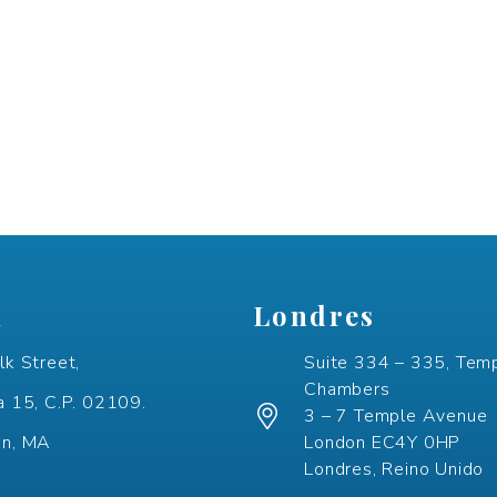
n
Londres
lk Street,
Suite 334 – 335, Tem
Chambers
a 15, C.P. 02109.
3 – 7 Temple Avenue
on, MA
London EC4Y 0HP
Londres, Reino Unido